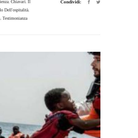
,
,
ienza
Chiavari
Il
Condividi:
,
o Dell'ospitalità
,
a
Testimonianza