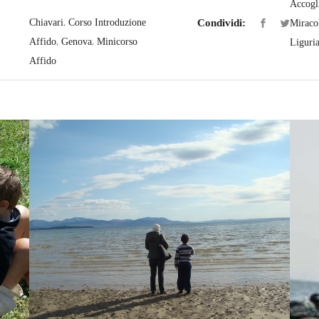
Accogl
,
Chiavari
Corso Introduzione
Condividi:
Miracol
,
,
Affido
Genova
Minicorso
Liguri
Affido