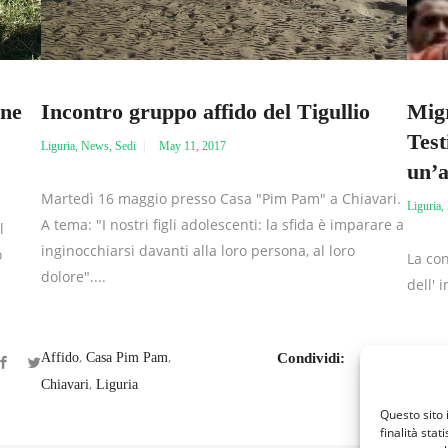
ine
Incontro gruppo affido del Tigullio
Migr
Test
Liguria
,
News
,
Sedi
May 11, 2017
un’a
Martedì 16 maggio presso Casa "Pim Pam" a Chiavari.
Liguria
,
A tema: "I nostri figli adolescenti: la sfida è imparare a
l
inginocchiarsi davanti alla loro persona, al loro
o
La con
dolore"....
dell' 
,
,
Affido
Casa Pim Pam
Condividi:
Accogl
,
Chiavari
Liguria
Accogl
Questo sito 
Testim
finalità stat