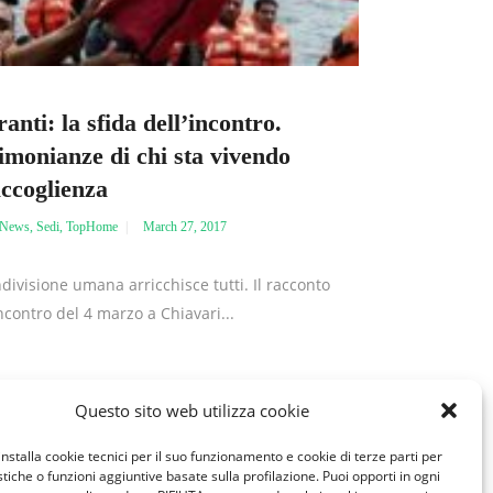
anti: la sfida dell’incontro.
imonianze di chi sta vivendo
ccoglienza
News
,
Sedi
,
TopHome
March 27, 2017
divisione umana arricchisce tutti. Il racconto
incontro del 4 marzo a Chiavari...
,
ienza Familiare
Condividi:
Questo sito web utilizza cookie
,
,
ienza Migranti
Chiavari
installa cookie tecnici per il suo funzionamento e cookie di terze parti per
onianza
istiche o funzioni aggiuntive basate sulla profilazione. Puoi opporti in ogni