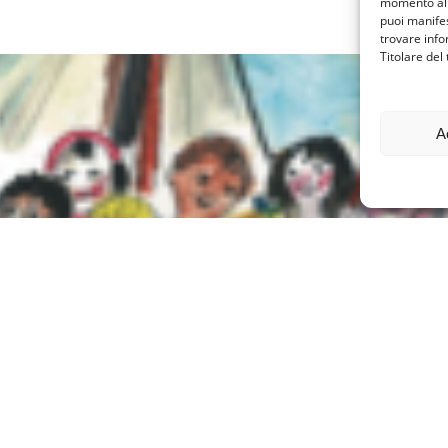
momento al 
puoi manifes
trovare info
Titolare del
A
esperienza di Affido. Chiavari