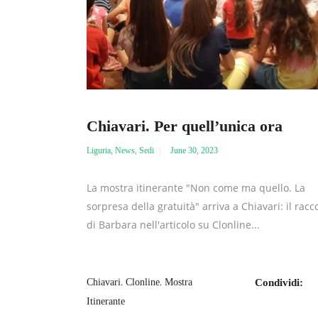
Chiavari. Per quell’unica ora
Liguria
,
News
,
Sedi
June 30, 2023
La mostra itinerante "Non come ma quello. La
sorpresa della gratuità" arriva a Chiavari: il racc
di Barbara nell'articolo su Clonline...
,
,
Chiavari
Clonline
Mostra
Condividi:
Itinerante