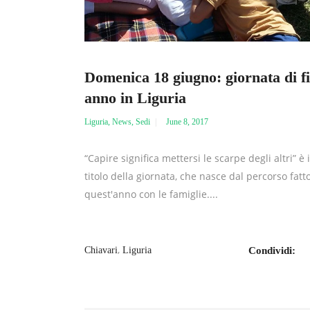
Domenica 18 giugno: giornata di f
anno in Liguria
Liguria
,
News
,
Sedi
June 8, 2017
“Capire significa mettersi le scarpe degli altri” è i
titolo della giornata, che nasce dal percorso fatt
quest'anno con le famiglie....
,
Chiavari
Liguria
Condividi: