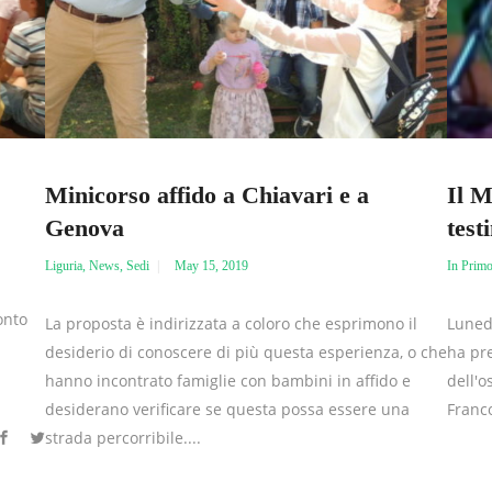
Minicorso affido a Chiavari e a
Il M
Genova
test
Liguria
,
News
,
Sedi
May 15, 2019
In Prim
onto
La proposta è indirizzata a coloro che esprimono il
Luned
desiderio di conoscere di più questa esperienza, o che
ha pre
hanno incontrato famiglie con bambini in affido e
dell'o
desiderano verificare se questa possa essere una
Franco
strada percorribile....