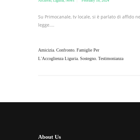
Archivio
,
Liguria
,
News
February 18, 2024
Su Primocanale, tv locale, si è parlato di affido 
legge....
,
,
Amicizia
Confronto
Famiglie Per
,
,
L'Accoglienza Liguria
Sostegno
Testimonianza
About Us