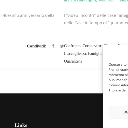
In Primo Piano
,
Liguria
,
News
,
Sedi
May 6
nel 40esimo anniversario della
I “video-incontri” delle case-famig
delle Case in tempo di “quarantena
,
,
Confronto
Coronavirus
Dimore Per
Condividi:
,
L'accoglienza
Famiglie Per L'Accoglie
Quarantena
Questo sito 
finalità stat
momento al 
puoi manifes
trovare info
Titolare del
A
Links
Fa