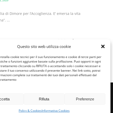
, 2020
lia di Dimore per l’Accoglienza. E’ emersa la vita
”. ...
Condividi:
Questo sito web utilizza cookie
,
nza
installa cookie tecnici per il suo funzionamento e cookie di terze parti per
istiche o funzioni aggiuntive basate sulla profilazione. Puoi opporti in ogni
trattamento cliccando su RIFIUTA o accettando solo i cookie necessari e
tare il tuo consenso utilizzando il presente banner. Nei link sotto, potrai
rmazioni complete sui trattamenti dei tuoi dati personali effettuati dal
 trattamento
ccetta
Rifiuta
Preferenze
miglie per l’accoglienza nel mondo
Policy & Cookies
Informativa Cookies