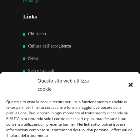
Privacy
Links
Chi siamo
Cultura dell’accoglienza
News
Sedi e Contatti
Questo sito web utilizza
Sostieni
cookie
Area riservata
Questo sito installa cookie tecnici per il suo funzionamento e cookie di
terze parti per finalità statistiche o funzioni aggiuntive basate sulla
Famiglie per l’accoglienza nel mondo
profilazione. Puoi opporti in ogni momento al trattamento cliccando su
RIFIUTA o accettando solo i cookie necessari e puoi manifestare il tuo
consenso utilizzando il presente banner. Nei link sotto, potrai trovare
informazioni complete sui trattamenti dei tuoi dati personali effettuati dal
Titolare del trattamento