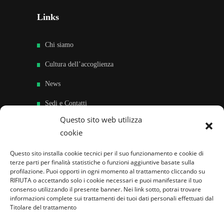
Links
Chi siamo
Cultura dell’accoglienza
News
Sedi e Contatti
Questo sito web utilizza
Sostieni
cookie
Area riservata
Questo sito installa cookie tecnici per il suo funzionamento e cookie di
terze parti per finalità statistiche o funzioni aggiuntive basate sulla
Famiglie per l’accoglienza nel mondo
profilazione. Puoi opporti in ogni momento al trattamento cliccando su
RIFIUTA o accettando solo i cookie necessari e puoi manifestare il tuo
consenso utilizzando il presente banner. Nei link sotto, potrai trovare
informazioni complete sui trattamenti dei tuoi dati personali effettuati dal
Titolare del trattamento