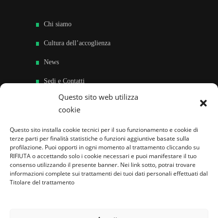
Chi siamo
Cultura dell’accoglienza
News
Sedi e Contatti
Questo sito web utilizza
Sostieni
cookie
Area riservata
Questo sito installa cookie tecnici per il suo funzionamento e cookie di
terze parti per finalità statistiche o funzioni aggiuntive basate sulla
Famiglie per l’accoglienza nel mondo
profilazione. Puoi opporti in ogni momento al trattamento cliccando su
RIFIUTA o accettando solo i cookie necessari e puoi manifestare il tuo
consenso utilizzando il presente banner. Nei link sotto, potrai trovare
informazioni complete sui trattamenti dei tuoi dati personali effettuati dal
Titolare del trattamento