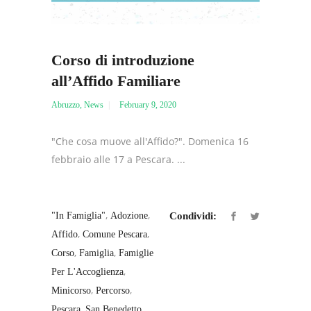
Corso di introduzione
all’Affido Familiare
Abruzzo
,
News
February 9, 2020
"Che cosa muove all'Affido?". Domenica 16
febbraio alle 17 a Pescara. ...
,
,
"in Famiglia"
Adozione
Condividi:
,
,
Affido
Comune Pescara
,
,
Corso
Famiglia
Famiglie
,
Per L'Accoglienza
,
,
Minicorso
Percorso
,
,
Pescara
San Benedetto