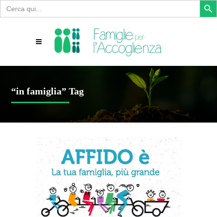
Search
for:
“in famiglia” Tag