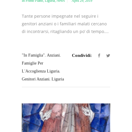
In Primo Piano
,
Liguria
,
News
April 29, 2019
Tante persone impegnate nel seguire i
genitori anziani o i familiari malati cercano
di incontrarsi, ritagliando un po’ di tempo....
,
,
"in Famiglia"
Anziani
Condividi:
Famiglie Per
,
L'Accoglienza Liguria
,
Genitori Anziani
Liguria