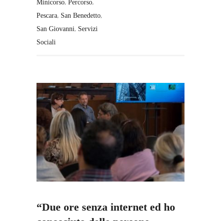
,
,
Minicorso
Percorso
,
,
Pescara
San Benedetto
,
San Giovanni
Servizi
Sociali
“Due ore senza internet ed ho