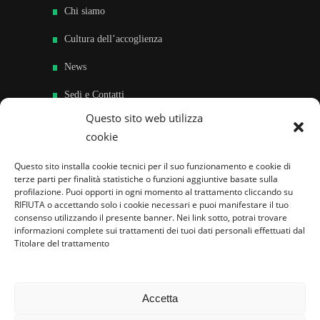
Chi siamo
Cultura dell’accoglienza
News
Sedi e Contatti
Questo sito web utilizza
Sostieni
cookie
Area riservata
Questo sito installa cookie tecnici per il suo funzionamento e cookie di
terze parti per finalità statistiche o funzioni aggiuntive basate sulla
Famiglie per l’accoglienza nel mondo
profilazione. Puoi opporti in ogni momento al trattamento cliccando su
RIFIUTA o accettando solo i cookie necessari e puoi manifestare il tuo
consenso utilizzando il presente banner. Nei link sotto, potrai trovare
informazioni complete sui trattamenti dei tuoi dati personali effettuati dal
Titolare del trattamento
Accetta