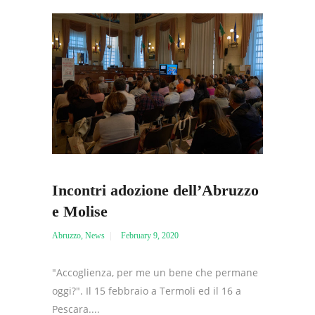
Incontri adozione dell’Abruzzo
e Molise
Abruzzo
,
News
February 9, 2020
"Accoglienza, per me un bene che permane
oggi?". Il 15 febbraio a Termoli ed il 16 a
Pescara....