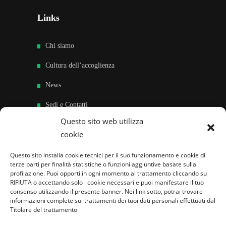
Links
Chi siamo
Cultura dell’accoglienza
News
Sedi e Contatti
Questo sito web utilizza
Sostieni
cookie
Area riservata
Questo sito installa cookie tecnici per il suo funzionamento e cookie di
terze parti per finalità statistiche o funzioni aggiuntive basate sulla
Famiglie per l’accoglienza nel mondo
profilazione. Puoi opporti in ogni momento al trattamento cliccando su
RIFIUTA o accettando solo i cookie necessari e puoi manifestare il tuo
consenso utilizzando il presente banner. Nei link sotto, potrai trovare
informazioni complete sui trattamenti dei tuoi dati personali effettuati dal
Titolare del trattamento