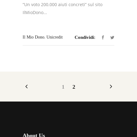
“Un voto 200.000 aiuti concreti” sul sito
IlMioDono...
,
Il Mio Dono
Unicredit
Condividi:
1
2
About Us