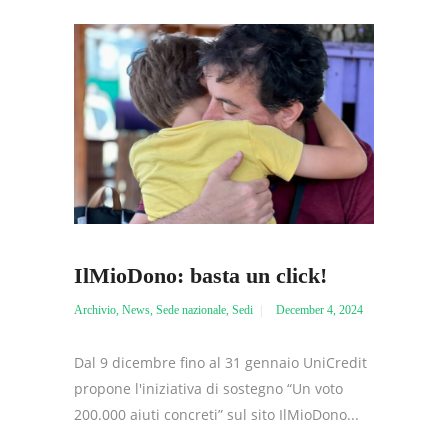
IlMioDono: basta un click!
Archivio
,
News
,
Sede nazionale
,
Sedi
December 4, 2024
Dal 9 dicembre fino al 31 gennaio UniCredit
propone l'iniziativa di sostegno “Un voto
200.000 aiuti concreti” sul sito IlMioDono...