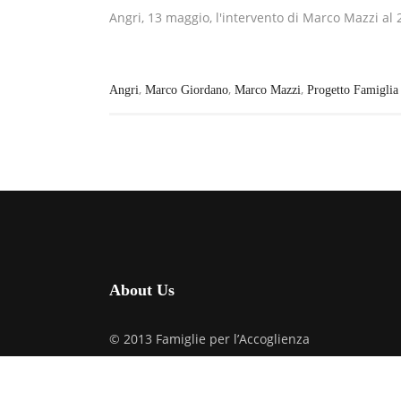
Angri, 13 maggio, l'intervento di Marco Mazzi al 2
,
,
,
Angri
Marco Giordano
Marco Mazzi
Progetto Famiglia
About Us
© 2013 Famiglie per l’Accoglienza
via M. Melloni, 27 – 20129 Milano