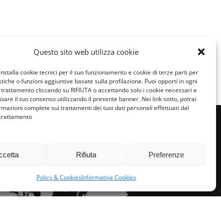
Condividi:
Questo sito web utilizza cookie
installa cookie tecnici per il suo funzionamento e cookie di terze parti per
istiche o funzioni aggiuntive basate sulla profilazione. Puoi opporti in ogni
trattamento cliccando su RIFIUTA o accettando solo i cookie necessari e
tare il tuo consenso utilizzando il presente banner. Nei link sotto, potrai
rmazioni complete sui trattamenti dei tuoi dati personali effettuati dal
 trattamento
ccetta
Rifiuta
Preferenze
miglie per l’accoglienza nel mondo
Policy & Cookies
Informativa Cookies