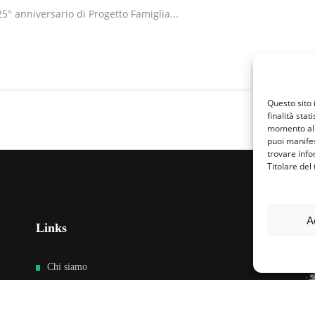
5° anniversario di Progetto Famiglia...
Questo sito 
finalità stat
momento al 
puoi manifes
trovare info
Titolare del
A
Links
Fa
Chi siamo
Cultura dell’accoglienza