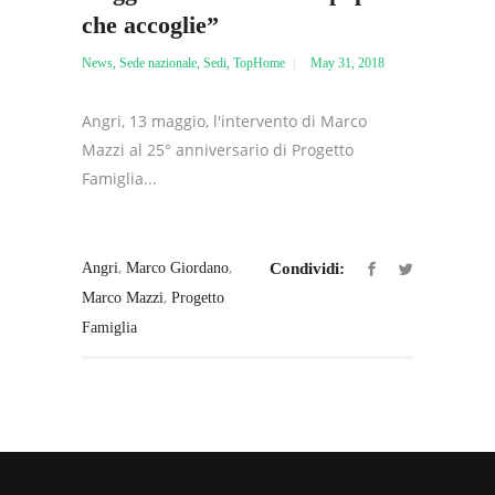
che accoglie”
News
,
Sede nazionale
,
Sedi
,
TopHome
May 31, 2018
Angri, 13 maggio, l'intervento di Marco
Mazzi al 25° anniversario di Progetto
Famiglia...
,
,
Angri
Marco Giordano
Condividi:
,
Marco Mazzi
Progetto
Famiglia