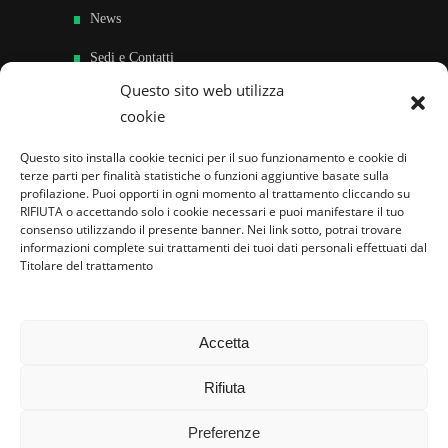
News
Sedi e Contatti
Questo sito web utilizza
Sostieni
cookie
Area riservata
Questo sito installa cookie tecnici per il suo funzionamento e cookie di
terze parti per finalità statistiche o funzioni aggiuntive basate sulla
Famiglie per l’accoglienza nel mondo
profilazione. Puoi opporti in ogni momento al trattamento cliccando su
RIFIUTA o accettando solo i cookie necessari e puoi manifestare il tuo
consenso utilizzando il presente banner. Nei link sotto, potrai trovare
informazioni complete sui trattamenti dei tuoi dati personali effettuati dal
Titolare del trattamento
Accetta
Rifiuta
Preferenze