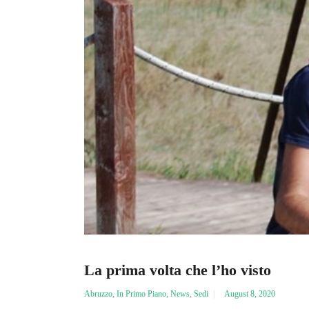
La prima volta che l’ho visto
Abruzzo
,
In Primo Piano
,
News
,
Sedi
August 8, 2020