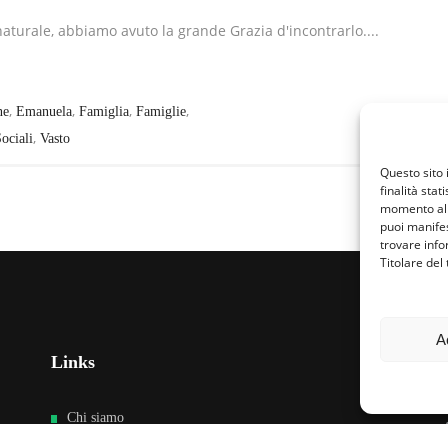
 naturale, abbiamo avuto la grande Grazia d'incontrarlo....
,
,
,
,
ne
Emanuela
Famiglia
Famiglie
,
ociali
Vasto
Questo sito 
finalità stat
momento al 
puoi manifes
trovare info
Titolare del
A
Links
Fa
Chi siamo