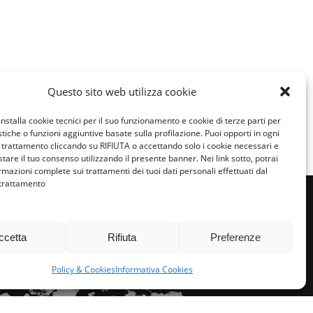
Condividi:
Questo sito web utilizza cookie
installa cookie tecnici per il suo funzionamento e cookie di terze parti per
istiche o funzioni aggiuntive basate sulla profilazione. Puoi opporti in ogni
trattamento cliccando su RIFIUTA o accettando solo i cookie necessari e
tare il tuo consenso utilizzando il presente banner. Nei link sotto, potrai
rmazioni complete sui trattamenti dei tuoi dati personali effettuati dal
 trattamento
ccetta
Rifiuta
Preferenze
miglie per l’accoglienza nel mondo
Policy & Cookies
Informativa Cookies