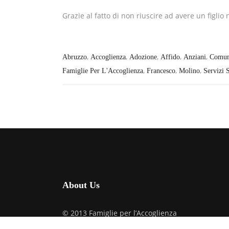
Grazie al fatto di non riuscire ad avere un figlio
,
,
,
,
,
Abruzzo
Accoglienza
Adozione
Affido
Anziani
Comu
,
,
,
Famiglie Per L'Accoglienza
Francesco
Molino
Servizi S
About Us
© 2013 Famiglie per l’Accoglienza