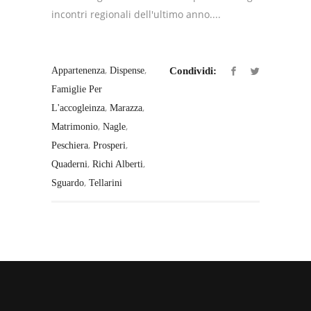
incontri regionali dell'ultimo anno....
,
,
Appartenenza
Dispense
Condividi:
Famiglie Per
,
,
L'accogleinza
Marazza
,
,
Matrimonio
Nagle
,
,
Peschiera
Prosperi
,
,
Quaderni
Richi Alberti
,
Sguardo
Tellarini