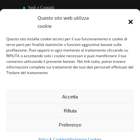
Sedi e Contatti
Questo sito web utilizza
Sostieni
cookie
Area riservata
Questo sito installa cookie tecnici per il suo funzionamento e cookie di
terze parti per finalità statistiche o funzioni aggiuntive basate sulla
Famiglie per l’accoglienza nel mondo
profilazione. Puoi opporti in ogni momento al trattamento cliccando su
RIFIUTA o accettando solo i cookie necessari e puoi manifestare il tuo
consenso utilizzando il presente banner. Nei link sotto, potrai trovare
informazioni complete sui trattamenti dei tuoi dati personali effettuati dal
Titolare del trattamento
Accetta
Rifiuta
Preferenze
Policy & Cookies
Informativa Cookies