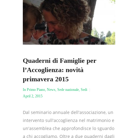
Quaderni di Famiglie per
l’Accoglienza: novità
primavera 2015
In Primo Piano
,
News
,
Sede nazionale
,
Sedi
April 2, 2015
Dal seminario annuale dell'associazione, un
intervento sull'accoglienza nel matrimonio e
un'assemblea che approfondisce lo sguardo
a chi accogliamo. Oltre a due quaderni dagli