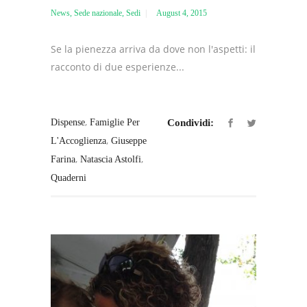
News
,
Sede nazionale
,
Sedi
August 4, 2015
Se la pienezza arriva da dove non l'aspetti: il
racconto di due esperienze...
,
Dispense
Famiglie Per
Condividi:
,
L'Accoglienza
Giuseppe
,
,
Farina
Natascia Astolfi
Quaderni