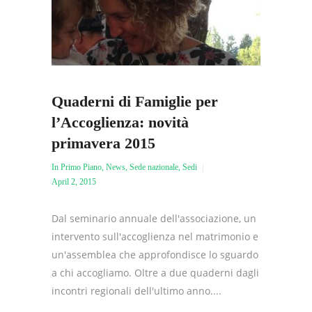
Quaderni di Famiglie per
l’Accoglienza: novità
primavera 2015
In Primo Piano
,
News
,
Sede nazionale
,
Sedi
April 2, 2015
Dal seminario annuale dell'associazione, un
intervento sull'accoglienza nel matrimonio e
un'assemblea che approfondisce lo sguardo
a chi accogliamo. Oltre a due quaderni dagli
incontri regionali dell'ultimo anno....