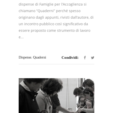
dispense di Famiglie per l’Accoglienza si
chiamano “Quaderni” perché spesso
originano dagli appunti, rivisti dall’autore, di
un incontro pubblico così significativo da
essere proposto come strumento di lavoro
e...
,
Dispense
Quaderni
Condividi: