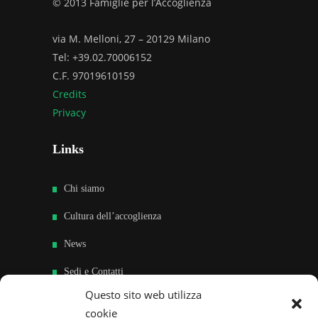
© 2013 Famiglie per l’Accoglienza
via M. Melloni, 27 – 20129 Milano
Tel: +39.02.70006152
C.F. 97019610159
Credits
Privacy
Links
Chi siamo
Cultura dell’accoglienza
News
Sedi e Contatti
Questo sito web utilizza
Sostieni
cookie