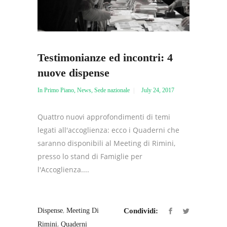
Testimonianze ed incontri: 4
nuove dispense
In Primo Piano
,
News
,
Sede nazionale
July 24, 2017
Quattro nuovi approfondimenti di temi
legati all'accoglienza: ecco i Quaderni che
saranno disponibili al Meeting di Rimini,
presso lo stand di Famiglie per
l'Accoglienza....
,
Dispense
Meeting Di
Condividi:
,
Rimini
Quaderni