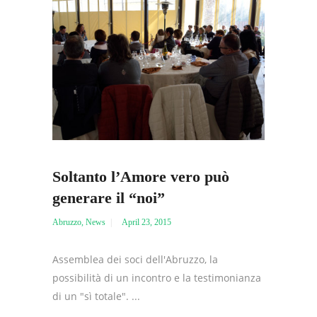
Soltanto l’Amore vero può
generare il “noi”
Abruzzo
,
News
April 23, 2015
Assemblea dei soci dell'Abruzzo, la
possibilità di un incontro e la testimonianza
di un "sì totale". ...