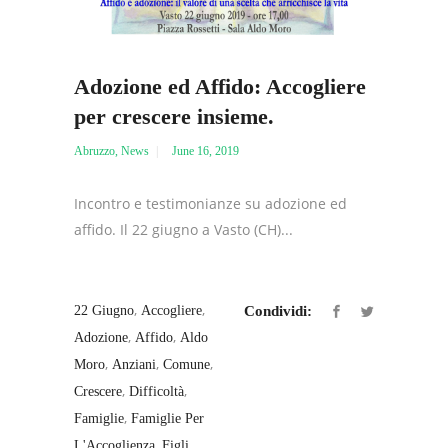
Adozione ed Affido: Accogliere
per crescere insieme.
Abruzzo
,
News
June 16, 2019
Incontro e testimonianze su adozione ed
affido. Il 22 giugno a Vasto (CH)...
,
,
22 Giugno
Accogliere
Condividi:
,
,
Adozione
Affido
Aldo
,
,
,
Moro
Anziani
Comune
,
,
Crescere
Difficoltà
,
Famiglie
Famiglie Per
,
,
L'Accoglienza
Figli