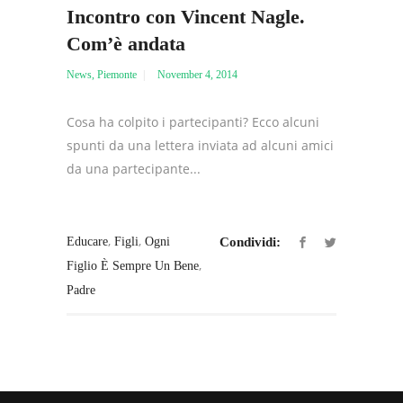
Incontro con Vincent Nagle.
Com’è andata
News
,
Piemonte
November 4, 2014
Cosa ha colpito i partecipanti? Ecco alcuni
spunti da una lettera inviata ad alcuni amici
da una partecipante...
,
,
Educare
Figli
Ogni
Condividi:
,
Figlio È Sempre Un Bene
Padre