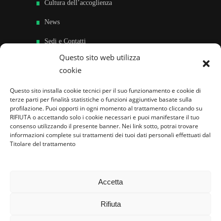
Cultura dell’accoglienza
News
Sedi e Contatti
Questo sito web utilizza
Sostieni
cookie
Area riservata
Questo sito installa cookie tecnici per il suo funzionamento e cookie di
terze parti per finalità statistiche o funzioni aggiuntive basate sulla
Famiglie per l’accoglienza nel mondo
profilazione. Puoi opporti in ogni momento al trattamento cliccando su
RIFIUTA o accettando solo i cookie necessari e puoi manifestare il tuo
consenso utilizzando il presente banner. Nei link sotto, potrai trovare
informazioni complete sui trattamenti dei tuoi dati personali effettuati dal
Titolare del trattamento
Accetta
Rifiuta