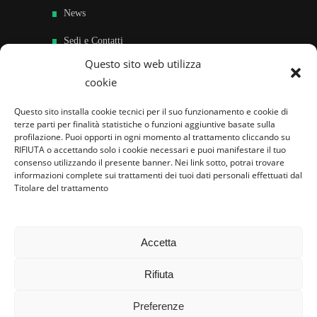
News
Sedi e Contatti
Questo sito web utilizza
Sostieni
cookie
Area riservata
Questo sito installa cookie tecnici per il suo funzionamento e cookie di
terze parti per finalità statistiche o funzioni aggiuntive basate sulla
Famiglie per l’accoglienza nel mondo
profilazione. Puoi opporti in ogni momento al trattamento cliccando su
RIFIUTA o accettando solo i cookie necessari e puoi manifestare il tuo
consenso utilizzando il presente banner. Nei link sotto, potrai trovare
informazioni complete sui trattamenti dei tuoi dati personali effettuati dal
Titolare del trattamento
Accetta
Rifiuta
Preferenze