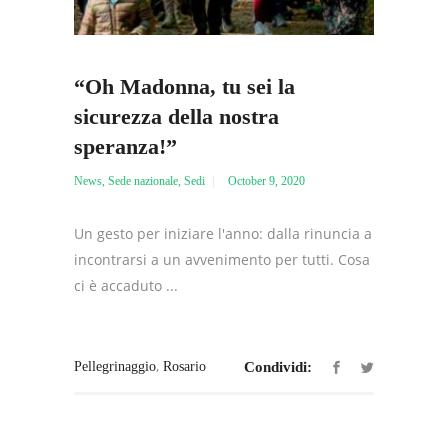
“Oh Madonna, tu sei la
sicurezza della nostra
speranza!”
News
,
Sede nazionale
,
Sedi
October 9, 2020
Un gesto per iniziare l'anno: dalla rinuncia a
incontrarsi a un avvenimento per tutti. Cosa
ci è accaduto ...
,
Pellegrinaggio
Rosario
Condividi: