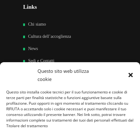
Links
Chi siamo
Cultura dell’accoglienza
News
Sedi e Contatti
Questo sito web utilizza
Sostieni
cookie
Area riservata
Questo sito installa cookie tecnici per il suo funzionamento e cookie di
terze parti per finalità statistiche o funzioni aggiuntive basate sulla
Famiglie per l’accoglienza nel mondo
profilazione. Puoi opporti in ogni momento al trattamento cliccando su
RIFIUTA o accettando solo i cookie necessari e puoi manifestare il tuo
consenso utilizzando il presente banner. Nei link sotto, potrai trovare
informazioni complete sui trattamenti dei tuoi dati personali effettuati dal
Titolare del trattamento