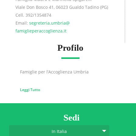
Viale Don Bosco 41, 06023 Gualdo Tadino (PG)
Cell. 392/1354874
Email:
segreteria.umbria@
famiglieperaccoglienza.it
Profilo
Famiglie per l’Accoglienza Umbria
Leggi Tutto
Sedi
In Italia